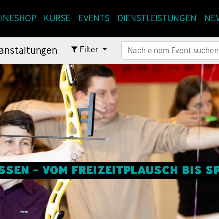
INESHOP
KURSE
EVENTS
DIENSTLEISTUNGEN
NE
anstaltungen
Filter
SEN - VOM FREIZEITPLAUSCH BIS 