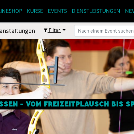
INESHOP
KURSE
EVENTS
DIENSTLEISTUNGEN
NE
anstaltungen
Filter
SEN - VOM FREIZEITPLAUSCH BIS 