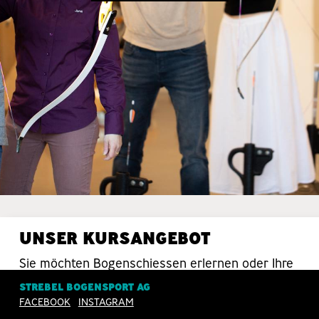
UNSER KURSANGEBOT
Sie möchten Bogenschiessen erlernen oder Ihre
Schiesstechnik verbessern? Da sind Sie bei uns
STREBEL BOGENSPORT AG
in guten Händen.
FACEBOOK
INSTAGRAM