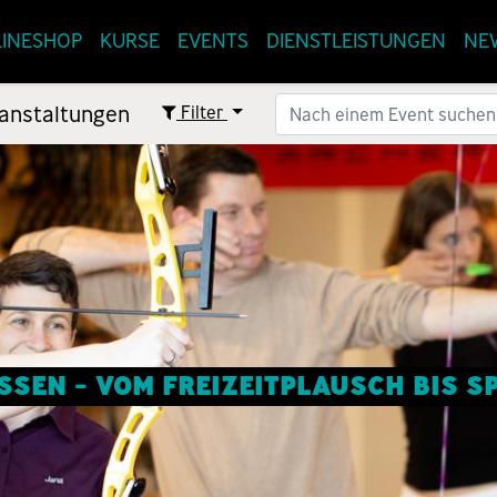
INESHOP
KURSE
EVENTS
DIENSTLEISTUNGEN
NE
anstaltungen
Filter
SEN - VOM FREIZEITPLAUSCH BIS 