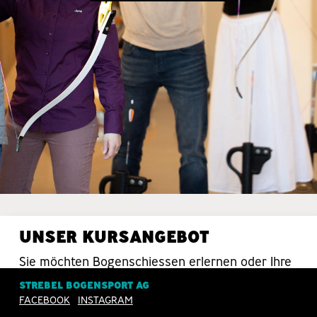
UNSER KURSANGEBOT
Sie möchten Bogenschiessen erlernen oder Ihre
Schiesstechnik verbessern? Da sind Sie bei uns
STREBEL BOGENSPORT AG
in guten Händen.
FACEBOOK
INSTAGRAM