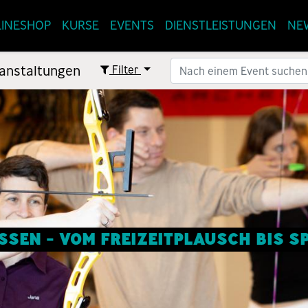
INESHOP
KURSE
EVENTS
DIENSTLEISTUNGEN
NE
anstaltungen
Filter
SEN - VOM FREIZEITPLAUSCH BIS 