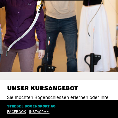
UNSER KURSANGEBOT
Sie möchten Bogenschiessen erlernen oder Ihre
Schiesstechnik verbessern? Da sind Sie bei uns
STREBEL BOGENSPORT AG
in guten Händen.
FACEBOOK
INSTAGRAM