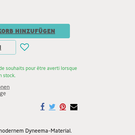
ORB HINZUFÜGEN
N
e de souhaits pour être averti lorsque
n stock.
onen
age
us modernem Dyneema-Material.