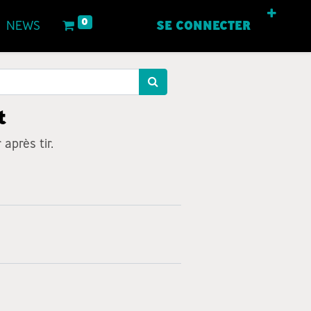
0
NEWS
SE CONNECTER
t
après tir.