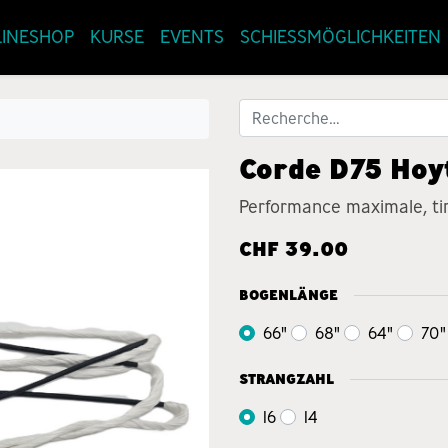
INESHOP
KURSE
EVENTS
SCHIESSMÖGLICHKEITEN
Corde D75 Hoy
Performance maximale, tir 
CHF
39.00
BOGENLÄNGE
66"
68"
64"
70"
STRANGZAHL
16
14