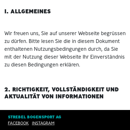
1. ALLGEMEINES
Wir freuen uns, Sie auf unserer Webseite begrüssen
zu dürfen. Bitte lesen Sie die in diesem Dokument
enthaltenen Nutzungsbedingungen durch, da Sie
mit der Nutzung dieser Webseite Ihr Einverständnis
zu diesen Bedingungen erklären.
2. RICHTIGKEIT, VOLLSTÄNDIGKEIT UND
AKTUALITÄT VON INFORMATIONEN
STREBEL BOGENSPORT AG
Strebel Bogensport bemüht sich um richtige,
FACEBOOK
INSTAGRAM
vollständige und aktualisierte Informationen auf