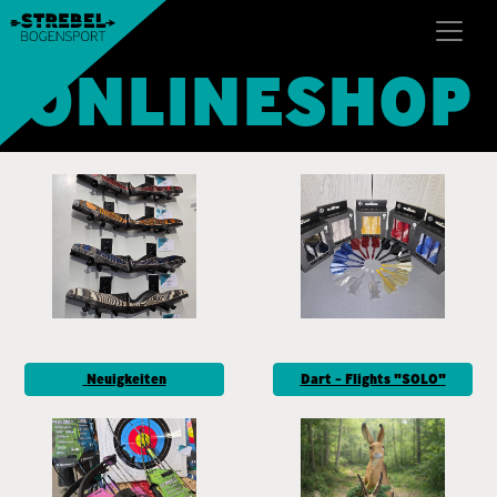
ONLINESHOP
Neuigkeiten
Dart - Flights "SOLO"