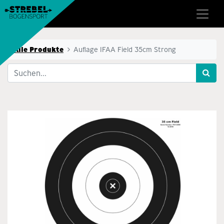
Alle Produkte
Auflage IFAA Field 35cm Strong