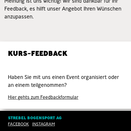
Meinung ist uns wichtig! Wir sind dankbar für Ihr
Feedback, es hilft unser Angebot Ihren Wünschen
anzupassen.
KURS-FEEDBACK
Haben Sie mit uns einen Event organisiert oder
an einem teilgenommen?
Hier gehts zum Feedbackformular
STREBEL BOGENSPORT AG
BERATUNGS- & VERKAUFS-
FACEBOOK
INSTAGRAM