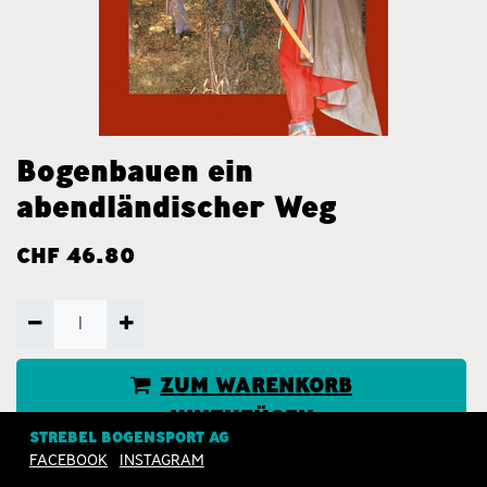
Bogenbauen ein
abendländischer Weg
CHF
46.80
ZUM WARENKORB
HINZUFÜGEN
STREBEL BOGENSPORT AG
FACEBOOK
INSTAGRAM
JETZT KAUFEN