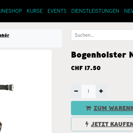
INESHOP
KURSE
EVENTS
DIENSTLEISTUNGEN
NE
behör
Bogenholster 
CHF
17.50
ZUM WARENK
JETZT KAUFE