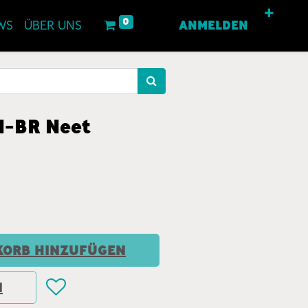
0
WS
ÜBER UNS
ANMELDEN
N-BR Neet
ORB HINZUFÜGEN
N