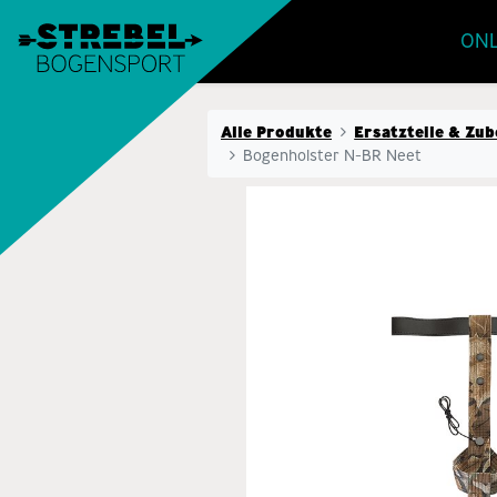
ONL
Alle Produkte
Ersatzteile & Zu
Bogenholster N-BR Neet