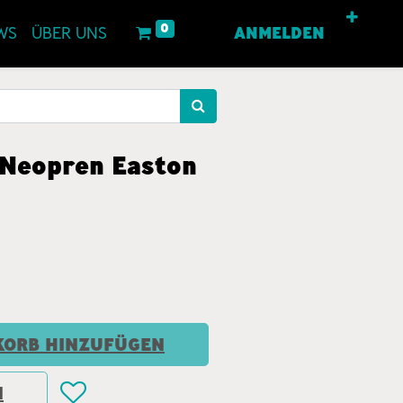
0
WS
ÜBER UNS
ANMELDEN
 Neopren Easton
ORB HINZUFÜGEN
N