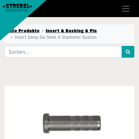
Alle Produkte
Insert & Bushing & Pin
Insert Deep Six 5mm X-Diameter Easton