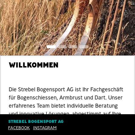
WILLKOMMEN
Die Strebel Bogensport AG ist Ihr Fachgeschäft
für Bogenschiessen, Armbrust und Dart. Unser
erfahrenes Team bietet individuelle Beratung
und innovative Lösungen, abgestimmt auf Ihre
STREBEL BOGENSPORT AG
Bedürfnisse. Besuchen Sie uns in Sempach oder
FACEBOOK
INSTAGRAM
nutzen Sie unseren
Onlineshop
.