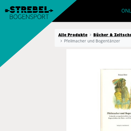
ONL
Alle Produkte
Bücher & Zeitsch
Pfeilmacher und Bogentänzer