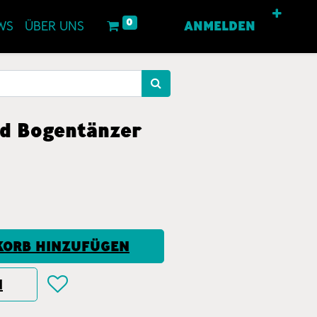
0
WS
ÜBER UNS
ANMELDEN
nd Bogentänzer
ORB HINZUFÜGEN
N