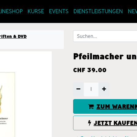
INESHOP
KURSE
EVENTS
DIENSTLEISTUNGEN
NE
riften & DVD
Pfeilmacher u
CHF
39.00
ZUM WARENK
JETZT KAUFE