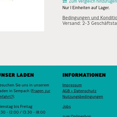
Zum Vergleich hinzufügen
Nur 1 Einheiten auf Lager.
Bedingungen und Konditi
Versand: 2-3 Geschäftst
UNSER LADEN
INFORMATIONEN
esuchen Sie uns in unserem
Impressum
aden in Sempach (
Fragen zur
AGB + Datenschutz
nfahrt?
):
Nutzungsbedingungen
ienstag bis Freitag
Jobs
:30 - 12:00 / 13:30 - 18:00
zum Onlineshop