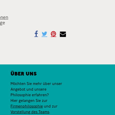
onen
age
ÜBER UNS
Möchten Sie mehr über unser
Angebot und unsere
Philosophie erfahren?
Hier gelangen Sie zur
Firmenphilosophie
und zur
Vorstellung des Teams
.