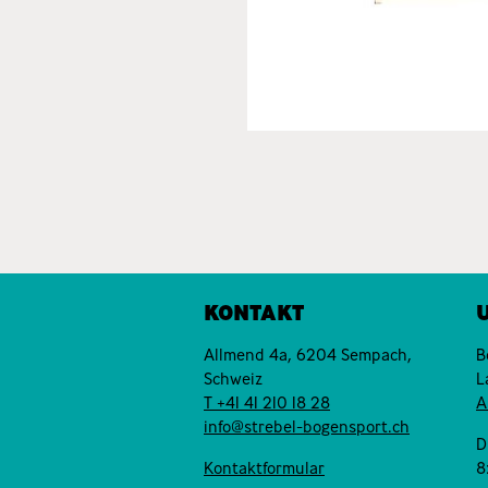
KONTAKT
Allmend 4a, 6204 Sempach,
B
Schweiz
L
T +41 41 210 18 28
A
info@strebel-bogensport.ch
D
Kontaktformular
8