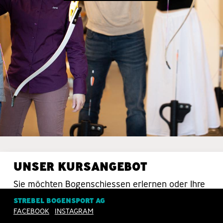
UNSER KURSANGEBOT
Sie möchten Bogenschiessen erlernen oder Ihre
Schiesstechnik verbessern? Da sind Sie bei uns
STREBEL BOGENSPORT AG
in guten Händen.
FACEBOOK
INSTAGRAM