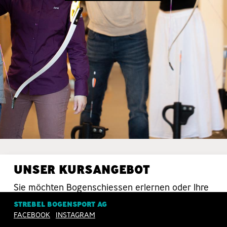
UNSER KURSANGEBOT
Sie möchten Bogenschiessen erlernen oder Ihre
Schiesstechnik verbessern? Da sind Sie bei uns
STREBEL BOGENSPORT AG
in guten Händen.
FACEBOOK
INSTAGRAM