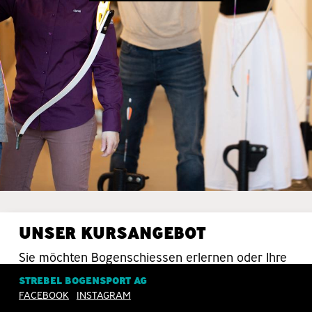
UNSER KURSANGEBOT
Sie möchten Bogenschiessen erlernen oder Ihre
Schiesstechnik verbessern? Da sind Sie bei uns
STREBEL BOGENSPORT AG
in guten Händen.
FACEBOOK
INSTAGRAM