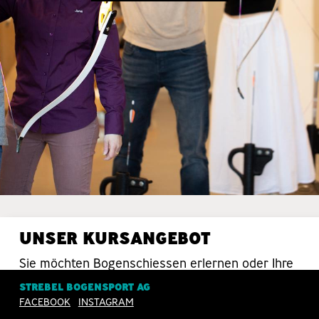
UNSER KURSANGEBOT
Sie möchten Bogenschiessen erlernen oder Ihre
Schiesstechnik verbessern? Da sind Sie bei uns
STREBEL BOGENSPORT AG
in guten Händen.
FACEBOOK
INSTAGRAM