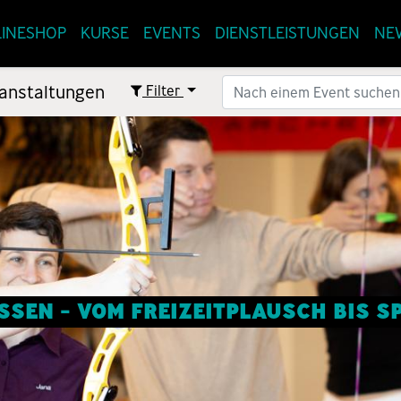
INESHOP
KURSE
EVENTS
DIENSTLEISTUNGEN
NE
anstaltungen
Filter
SEN - VOM FREIZEITPLAUSCH BIS 