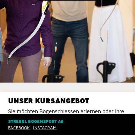
UNSER KURSANGEBOT
Sie möchten Bogenschiessen erlernen oder Ihre
Schiesstechnik verbessern? Da sind Sie bei uns
STREBEL BOGENSPORT AG
in guten Händen.
FACEBOOK
INSTAGRAM