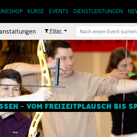
INESHOP
KURSE
EVENTS
DIENSTLEISTUNGEN
NE
anstaltungen
Filter
SEN - VOM FREIZEITPLAUSCH BIS 