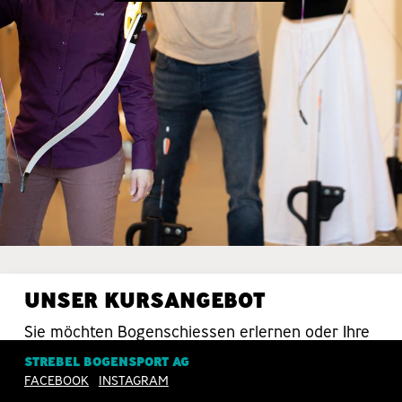
UNSER KURSANGEBOT
Sie möchten Bogenschiessen erlernen oder Ihre
Schiesstechnik verbessern? Da sind Sie bei uns
STREBEL BOGENSPORT AG
in guten Händen.
FACEBOOK
INSTAGRAM