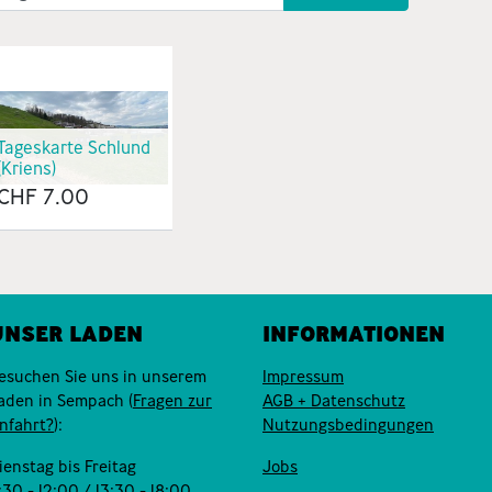
Tageskarte Schlund
(Kriens)
CHF
7.00
UNSER LADEN
INFORMATIONEN
esuchen Sie uns in unserem
Impressum
aden in Sempach (
Fragen zur
AGB + Datenschutz
nfahrt?
):
Nutzungsbedingungen
ienstag bis Freitag
Jobs
:30 - 12:00 / 13:30 - 18:00