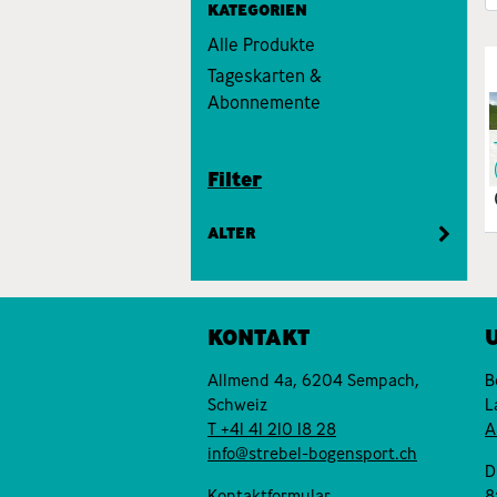
KATEGORIEN
Alle Produkte
Tageskarten &
Abonnemente
Filter
ALTER
KONTAKT
Allmend 4a, 6204 Sempach,
B
Schweiz
L
T +41 41 210 18 28
A
info@strebel-bogensport.ch
D
Kontaktformular
8