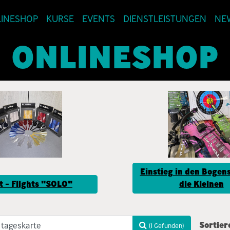
INESHOP
KURSE
EVENTS
DIENSTLEISTUNGEN
NE
ONLINESHOP
Einstieg in den Bogens
t - Flights "SOLO"
die Kleinen
Sortier
(1 Gefunden)