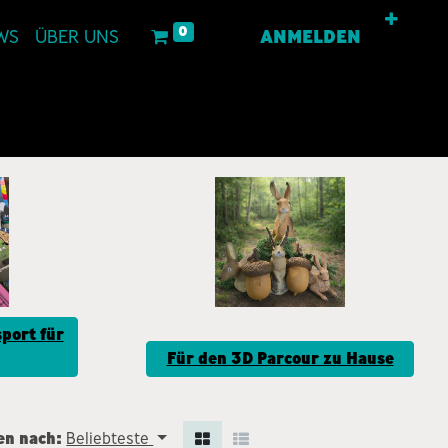
0
WS
ÜBER UNS
ANMELDEN
port für
Für den 3D Parcour zu Hause
en nach:
Beliebteste