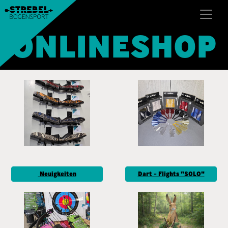
ONLINESHOP
Neuigkeiten
Dart - Flights "SOLO"