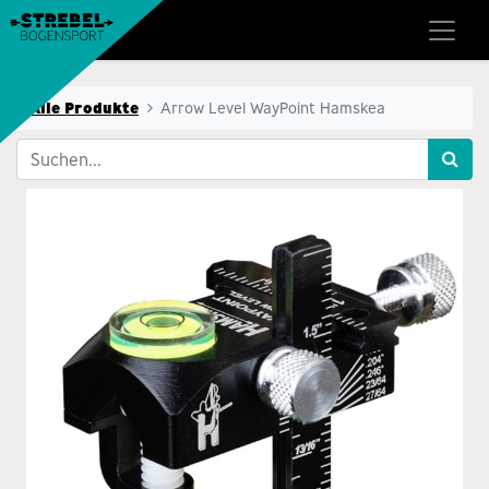
Alle Produkte
Arrow Level WayPoint Hamskea