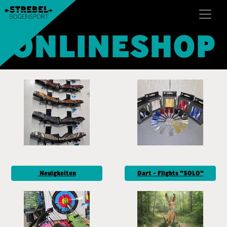
ONLINESHOP
Neuigkeiten
Dart - Flights "SOLO"