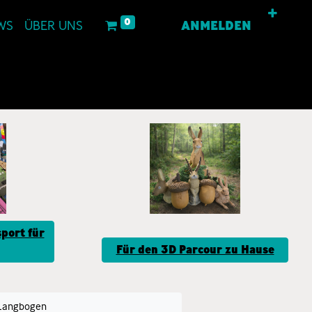
0
WS
ÜBER UNS
ANMELDEN
port für
Für den 3D Parcour zu Hause
Langbogen