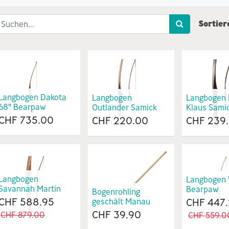
Sortier
Langbogen Dakota
Langbogen
Langbogen 
68" Bearpaw
Outlander Samick
Klaus Sami
CHF
735.00
CHF
220.00
CHF
239
Langbogen
Langbogen 
Savannah Martin
Bearpaw
Bogenrohling
CHF
588.95
CHF
447
geschält Manau
CHF
39.90
CHF
879.00
CHF
559.0