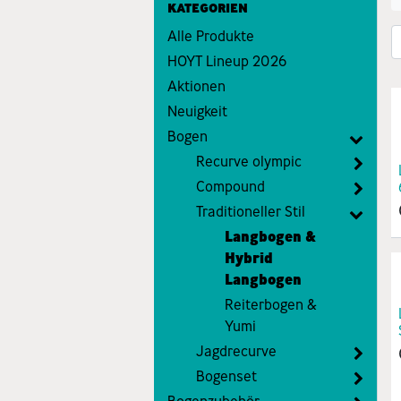
KATEGORIEN
Alle Produkte
HOYT Lineup 2026
Aktionen
Neuigkeit
Bogen
Recurve olympic
Compound
Traditioneller Stil
Langbogen &
Hybrid
Langbogen
Reiterbogen &
Yumi
Jagdrecurve
Bogenset