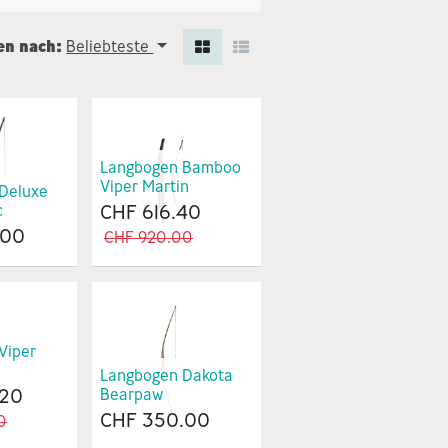
en nach:
Beliebteste
Langbogen Bamboo
Viper Martin
Deluxe
CHF
616.40
c
.00
CHF
920.00
Viper
Langbogen Dakota
.20
Bearpaw
CHF
350.00
0