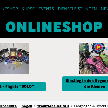
INESHOP
KURSE
EVENTS
DIENSTLEISTUNGEN
NE
ONLINESHOP
Einstieg in den Bogens
t - Flights "SOLO"
die Kleinen
Produkte
Bogen
Traditioneller Stil
Langbogen & Hybrid 