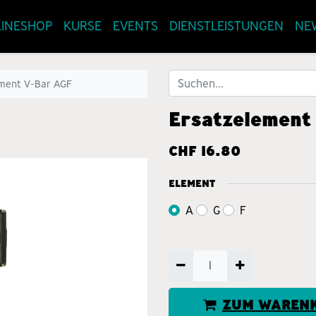
INESHOP
KURSE
EVENTS
DIENSTLEISTUNGEN
NE
ement V-Bar AGF
Ersatzelement
CHF
16.80
ELEMENT
A
G
F
ZUM WARENK