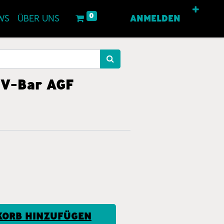
0
WS
ÜBER UNS
ANMELDEN
 V-Bar AGF
ORB HINZUFÜGEN