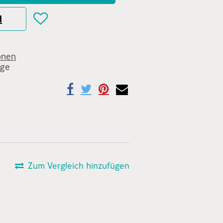
N
onen
age
Zum Vergleich hinzufügen