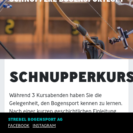
SCHNUPPERKUR
Während 3 Kursabenden haben Sie die
Gelegenheit, den Bogensport kennen zu lernen.
Nach einer kurzen geschichtlichen Einleitung
erfahren Sie mehr über Material, Technik und
STREBEL BOGENSPORT AG
FACEBOOK
INSTAGRAM
die verschiedenen Schiessarten.