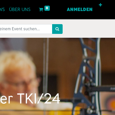
0
WS
ÜBER UNS
ANMELDEN
ger TK1/24