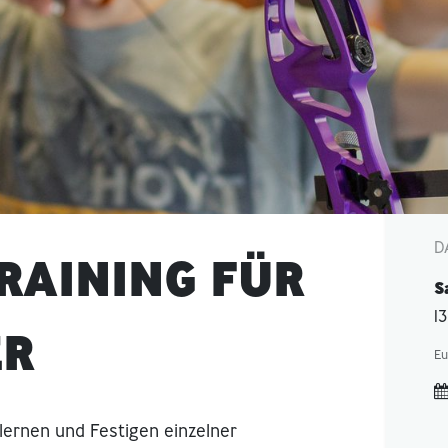
D
RAINING FÜR
S
1
ER
Eu
rlernen und Festigen einzelner