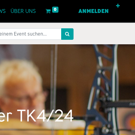
0
WS
ÜBER UNS
ANMELDEN
ger TK4/24