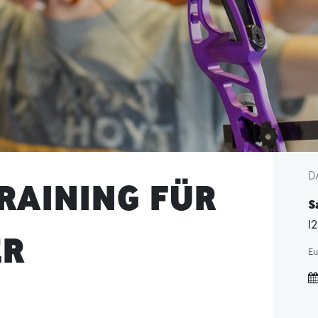
D
RAINING FÜR
S
1
ER
Eu