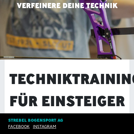
VERFEINERE DEINE TECHNIK
TECHNIKTRAININ
FÜR EINSTEIGER
STREBEL BOGENSPORT AG
Ziel dieses Trainings ist das Erlernen und
FACEBOOK
INSTAGRAM
Festigen einzelner Technikelemente. Die ersten