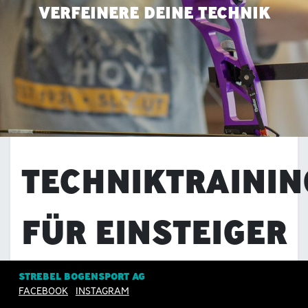
VERFEINERE DEINE TECHNIK
TECHNIKTRAININ
FÜR EINSTEIGER
STREBEL BOGENSPORT AG
Ziel dieses Trainings ist das Erlernen und
FACEBOOK
INSTAGRAM
Festigen einzelner Technikelemente. Die ersten