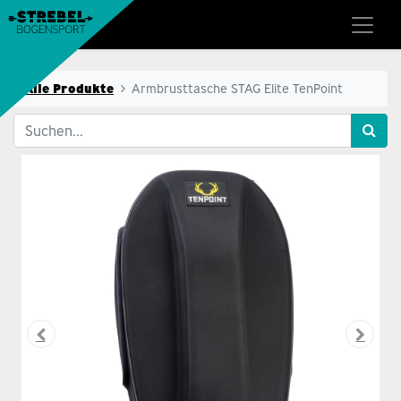
Alle Produkte
Armbrusttasche STAG Elite TenPoint