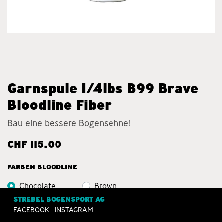
Garnspule 1/4lbs B99 Brave
Bloodline Fiber
Bau eine bessere Bogensehne!
CHF
115.00
FARBEN BLOODLINE
Chocolate
Brown
Brown
Sugar
STREBEL BOGENSPORT AG
FACEBOOK
INSTAGRAM
Emerald
Royal
Robin Egg