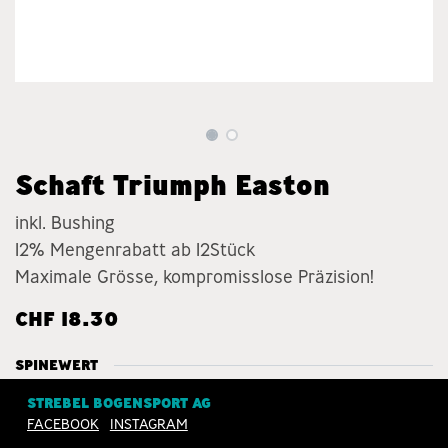
Schaft Triumph Easton
inkl. Bushing
12% Mengenrabatt ab 12Stück
Maximale Grösse, kompromisslose Präzision!
CHF
18.30
SPINEWERT
STREBEL BOGENSPORT AG
500
400
350
FACEBOOK
INSTAGRAM