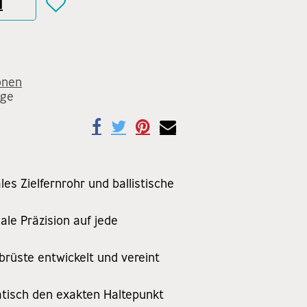
N
onen
age
es Zielfernrohr und ballistische
le Präzision auf jede
rüste entwickelt und vereint
atisch den exakten Haltepunkt