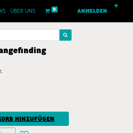
0
WS
ÜBER UNS
ANMELDEN
angefinding
z.
ORB HINZUFÜGEN