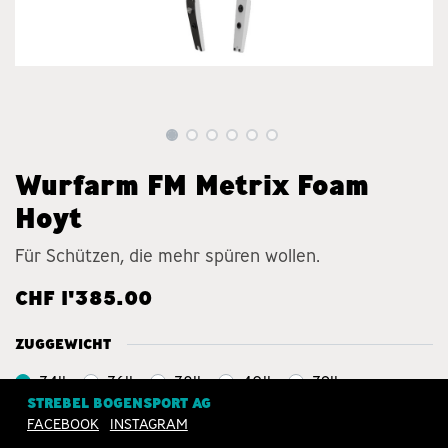
Wurfarm FM Metrix Foam
Hoyt
Für Schützen, die mehr spüren wollen.
CHF
1'385.00
ZUGGEWICHT
34lbs
36lbs
38lbs
40lbs
32lbs
STREBEL BOGENSPORT AG
28lbs
30lbs
44lbs
FACEBOOK
INSTAGRAM