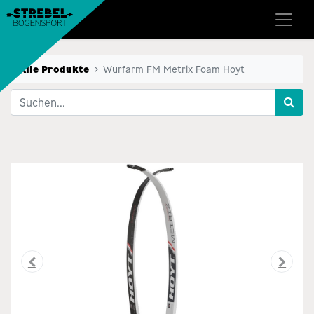
Alle Produkte
Wurfarm FM Metrix Foam Hoyt