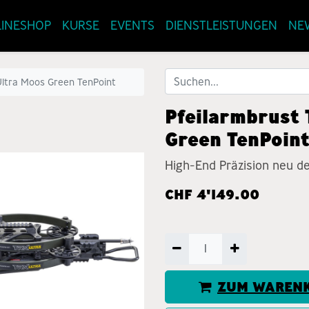
INESHOP
KURSE
EVENTS
DIENSTLEISTUNGEN
NE
Ultra Moos Green TenPoint
Pfeilarmbrust
Green TenPoin
High-End Präzision neu def
CHF
4'149.00
ZUM WARENK