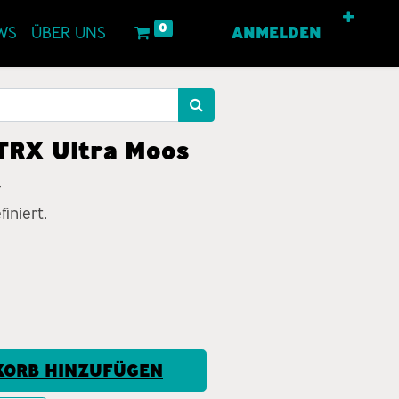
0
WS
ÜBER UNS
ANMELDEN
 TRX Ultra Moos
t
iniert.
ORB HINZUFÜGEN