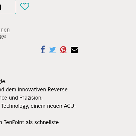
N
onen
age
gie.
 und dem innovativen Reverse
nce und Präzision.
n Technology, einem neuen ACU-
 TenPoint als schnellste